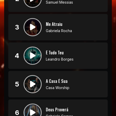
Samuel Messias
Me Atraiu
3
Gabriela Rocha
É Tudo Teu
4
Leandro Borges
A Casa É Sua
5
Casa Worship
Deus Proverá
6